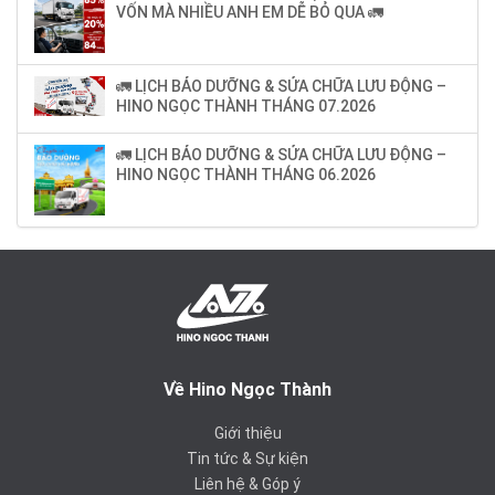
VỐN MÀ NHIỀU ANH EM DỄ BỎ QUA 🚛
🚛 LỊCH BẢO DƯỠNG & SỬA CHỮA LƯU ĐỘNG –
HINO NGỌC THÀNH THÁNG 07.2026
🚛 LỊCH BẢO DƯỠNG & SỬA CHỮA LƯU ĐỘNG –
HINO NGỌC THÀNH THÁNG 06.2026
Về Hino Ngọc Thành
Giới thiệu
Tin tức & Sự kiện
Liên hệ & Góp ý