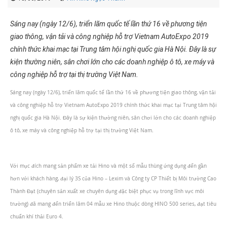
Sáng nay (ngày 12/6), triển lãm quốc tế lần thứ 16 về phương tiện
giao thông, vận tải và công nghiệp hỗ trợ Vietnam AutoExpo 2019
chính thức khai mạc tại Trung tâm hội nghị quốc gia Hà Nội. Đây là sự
kiện thường niên, sân chơi lớn cho các doanh nghiệp ô tô, xe máy và
công nghiệp hỗ trợ tại thị trường Việt Nam.
Sáng nay (ngày 12/6), triển lãm quốc tế lần thứ 16 về phương tiện giao thông, vận tải
và công nghiệp hỗ trợ Vietnam AutoExpo 2019 chính thức khai mạc tại Trung tâm hội
nghị quốc gia Hà Nội. Đây là sự kiện thường niên, sân chơi lớn cho các doanh nghiệp
ô tô, xe máy và công nghiệp hỗ trợ tại thị trường Việt Nam.
Với mục đích mang sản phẩm xe tải Hino và một số mẫu thùng ứng dụng đến gần
hơn với khách hàng, đại lý 3S của Hino – Lexim và Công ty CP Thiết bị Môi trường Cao
Thành Đạt (chuyên sản xuất xe chuyên dụng đặc biệt phục vụ trong lĩnh vực môi
trường) đã mang đến triển lãm 04 mẫu xe Hino thuộc dòng HINO 500 series, đạt tiêu
chuẩn khí thải Euro 4.