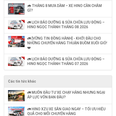
🌧️ THÁNG 8 MƯA DẦM – XE HINO CẦN CHĂM
GÌ?
🚛 LỊCH BẢO DƯỠNG & SỬA CHỮA LƯU ĐỘNG –
HINO NGỌC THÀNH THÁNG 08.2026
🚛 [VỮNG TIN ĐỒNG HÀNH] - KHỞI ĐẦU CHO
NHỮNG CHUYẾN HÀNG THUẬN BUỒM XUÔI GIÓ!
❤️
🚛 LỊCH BẢO DƯỠNG & SỬA CHỮA LƯU ĐỘNG –
HINO NGỌC THÀNH THÁNG 07.2026
Các tin tức khác
🚛 MUỐN ĐẦU TƯ XE CHẠY HÀNG NHƯNG NGẠI
ÁP LỰC VỐN BAN ĐẦU?
🚛 HINO XZU XE SẴN GIAO NGAY – TỐI ƯU HIỆU
QUẢ CHO MỖI CHUYẾN HÀNG