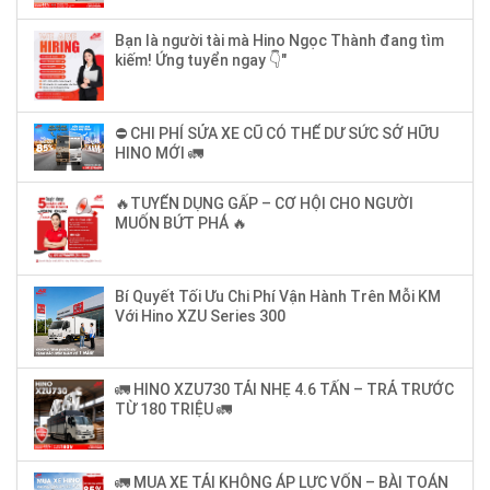
Bạn là người tài mà Hino Ngọc Thành đang tìm
kiếm! Ứng tuyển ngay 👇"
⛔ CHI PHÍ SỬA XE CŨ CÓ THỂ DƯ SỨC SỞ HỮU
HINO MỚI 🚛
🔥TUYỂN DỤNG GẤP – CƠ HỘI CHO NGƯỜI
MUỐN BỨT PHÁ 🔥
Bí Quyết Tối Ưu Chi Phí Vận Hành Trên Mỗi KM
Với Hino XZU Series 300
🚛 HINO XZU730 TẢI NHẸ 4.6 TẤN – TRẢ TRƯỚC
TỪ 180 TRIỆU 🚛
🚛 MUA XE TẢI KHÔNG ÁP LỰC VỐN – BÀI TOÁN