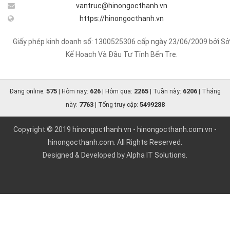
vantruc@hinongocthanh.vn
https://hinongocthanh.vn
Giấy phép kinh doanh số: 1300525306 cấp ngày 23/06/2009 bởi Sở
Kế Hoạch Và Đầu Tư Tỉnh Bến Tre.
575
626
2265
6206
Đang online:
| Hôm nay:
| Hôm qua:
| Tuần này:
| Tháng
7763
5499288
này:
| Tổng truy cập:
Copyright © 2019
hinongocthanh.vn
-
hinongocthanh.com.vn
-
hinongocthanh.com
. All Rights Reserved.
Designed & Developed by
Alpha IT Solutions.