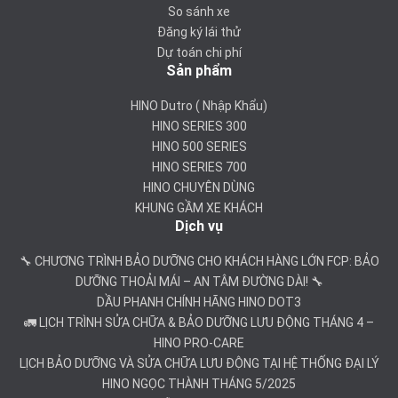
So sánh xe
Đăng ký lái thử
Dự toán chi phí
Sản phẩm
HINO Dutro ( Nhập Khẩu)
HINO SERIES 300
HINO 500 SERIES
HINO SERIES 700
HINO CHUYÊN DÙNG
KHUNG GẦM XE KHÁCH
Dịch vụ
🔧 CHƯƠNG TRÌNH BẢO DƯỠNG CHO KHÁCH HÀNG LỚN FCP: BẢO
DƯỠNG THOẢI MÁI – AN TÂM ĐƯỜNG DÀI! 🔧
DẦU PHANH CHÍNH HÃNG HINO DOT3
🚛 LỊCH TRÌNH SỬA CHỮA & BẢO DƯỠNG LƯU ĐỘNG THÁNG 4 –
HINO PRO-CARE
LỊCH BẢO DƯỠNG VÀ SỬA CHỮA LƯU ĐỘNG TẠI HỆ THỐNG ĐẠI LÝ
HINO NGỌC THÀNH THÁNG 5/2025