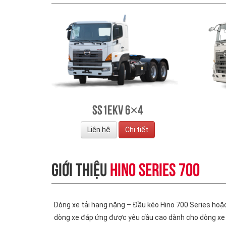
SS1EKV 6×4
Liên hệ
Chi tiết
GIỚI THIỆU
HINO SERIES 700
Dòng xe tải hạng nặng – Đầu kéo Hino 700 Series ho
dòng xe đáp ứng được yêu cầu cao dành cho dòng xe tả