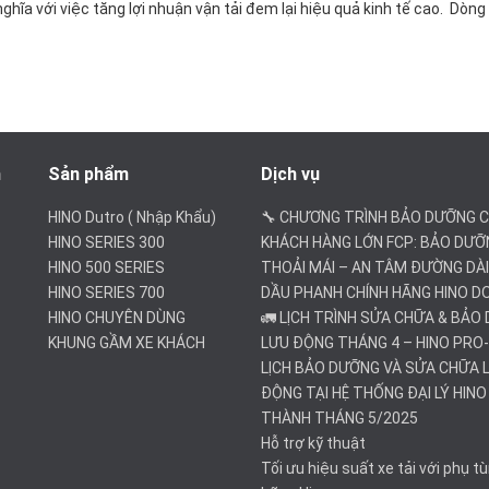
nghĩa với việc tăng lợi nhuận vận tải đem lại hiệu quả kinh tế cao. Dòn
h
Sản phẩm
Dịch vụ
HINO Dutro ( Nhập Khẩu)
🔧 CHƯƠNG TRÌNH BẢO DƯỠNG 
HINO SERIES 300
KHÁCH HÀNG LỚN FCP: BẢO DƯỠ
HINO 500 SERIES
THOẢI MÁI – AN TÂM ĐƯỜNG DÀI!
HINO SERIES 700
DẦU PHANH CHÍNH HÃNG HINO D
HINO CHUYÊN DÙNG
🚛 LỊCH TRÌNH SỬA CHỮA & BẢO
KHUNG GẦM XE KHÁCH
LƯU ĐỘNG THÁNG 4 – HINO PRO
LỊCH BẢO DƯỠNG VÀ SỬA CHỮA 
ĐỘNG TẠI HỆ THỐNG ĐẠI LÝ HIN
THÀNH THÁNG 5/2025
Hỗ trợ kỹ thuật
Tối ưu hiệu suất xe tải với phụ t