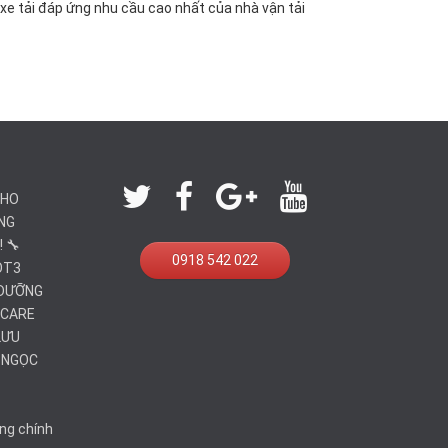
g xe tải đáp ứng nhu cầu cao nhất của nhà vận tải
CHO
NG
 🔧
0918 542 022
OT3
 DƯỠNG
-CARE
LƯU
O NGỌC
ùng chính