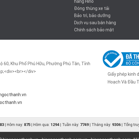
hãng Hino
Đóng thùng xe tải
Bảo trì, bảo dưỡng
Dịch vụ sau bán hàng
Chính sách bảo mật
Lộ 60, Khu Phố Phú Hữu, Phường Phú Tân, Tỉnh
p;<div><br></div>
Giấy phép kinh
Hoạch Và Đầu T
ngocthanh.vn
gocthanh.vn
83
875
1294
7749
9306
| Hôm nay:
| Hôm qua:
| Tuần này:
| Tháng này:
| Tổng tru