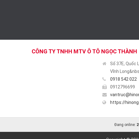
CÔNG TY TNHH MTV Ô TÔ NGỌC THÀNH
Số 37E, Quốc 
Vĩnh Long&nbs
0918 542 022
0912796699
vantruc@hino
https://hinon
2
Đang online: