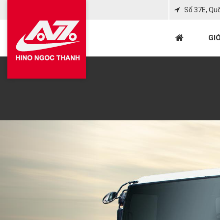
Số 37E, Qu
GIỚ
Previous