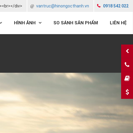
v><br></div>
vantruc@hinongocthanh.vn
0918 542 022
HÌNH ẢNH
SO SÁNH SẢN PHẨM
LIÊN HỆ
091
Next
ĐĂN
DỰ 