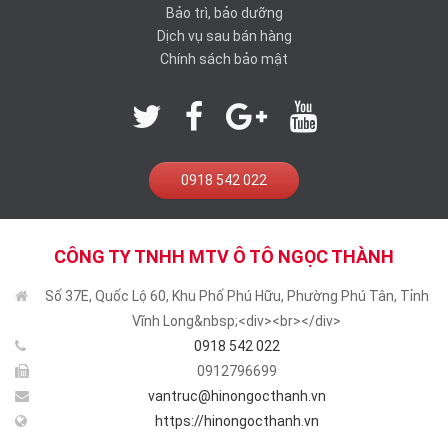
Bảo trì, bảo dưỡng
Dịch vụ sau bán hàng
Chính sách bảo mật
0918 542 022
CÔNG TY TNHH MTV Ô TÔ NGỌC THÀNH
Số 37E, Quốc Lộ 60, Khu Phố Phú Hữu, Phường Phú Tân, Tỉnh
Vĩnh Long&nbsp;<div><br></div>
0918 542 022
0912796699
vantruc@hinongocthanh.vn
https://hinongocthanh.vn