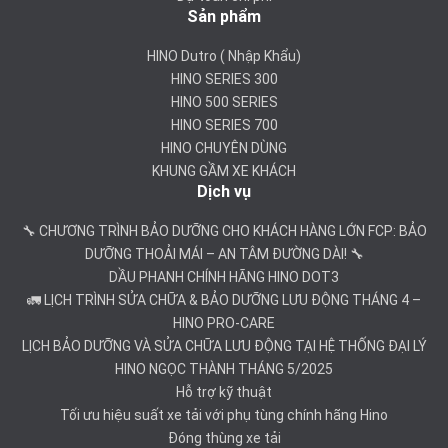
Sản phẩm
HINO Dutro ( Nhập Khẩu)
HINO SERIES 300
HINO 500 SERIES
HINO SERIES 700
HINO CHUYÊN DÙNG
KHUNG GẦM XE KHÁCH
Dịch vụ
🔧 CHƯƠNG TRÌNH BẢO DƯỠNG CHO KHÁCH HÀNG LỚN FCP: BẢO
DƯỠNG THOẢI MÁI – AN TÂM ĐƯỜNG DÀI! 🔧
DẦU PHANH CHÍNH HÃNG HINO DOT3
🚛 LỊCH TRÌNH SỬA CHỮA & BẢO DƯỠNG LƯU ĐỘNG THÁNG 4 –
HINO PRO-CARE
LỊCH BẢO DƯỠNG VÀ SỬA CHỮA LƯU ĐỘNG TẠI HỆ THỐNG ĐẠI LÝ
HINO NGỌC THÀNH THÁNG 5/2025
Hỗ trợ kỹ thuật
Tối ưu hiệu suất xe tải với phụ tùng chính hãng Hino
Đóng thùng xe tải