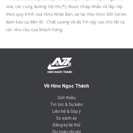
vừa, các cung đường nội thị (*). Được nhập khẩu và lắp ráp
theo quy trình của Hino Nhật Bản, xe tải nhẹ Hino 300 Series
đảm bảo sự Bền Bỉ - Chất Lượng và độ Tin cậy cao cho tất cả
các nhu cầu của khách hàng.
Về Hino Ngọc Thành
Giới thiệu
Tin tức & Sự kiện
Liên hệ & Góp ý
So sánh xe
Đăng ký lái thử
Dự toán chi phí