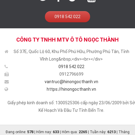
0918 542 022
CÔNG TY TNHH MTV Ô TÔ NGỌC THÀNH
Số 37E, Quốc Lộ 60, Khu Phố Phú Hữu, Phường Phú Tân, Tỉnh
Vĩnh Long&nbsp;<div><br></div>
0918 542 022
0912796699
vantruc@hinongocthanh.vn
https://hinongocthanh.vn
Giấy phép kinh doanh số: 1300525306 cấp ngày 23/06/2009 bởi Sở
Kế Hoạch Và Đầu Tư Tỉnh Bến Tre.
578
633
2265
6213
Đang online:
| Hôm nay:
| Hôm qua:
| Tuần này:
| Tháng