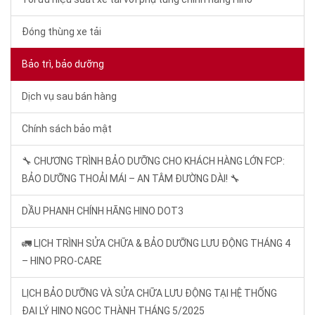
Đóng thùng xe tải
Bảo trì, bảo dưỡng
Dịch vụ sau bán hàng
Chính sách bảo mật
🔧 CHƯƠNG TRÌNH BẢO DƯỠNG CHO KHÁCH HÀNG LỚN FCP:
BẢO DƯỠNG THOẢI MÁI – AN TÂM ĐƯỜNG DÀI! 🔧
DẦU PHANH CHÍNH HÃNG HINO DOT3
🚛 LỊCH TRÌNH SỬA CHỮA & BẢO DƯỠNG LƯU ĐỘNG THÁNG 4
– HINO PRO-CARE
LỊCH BẢO DƯỠNG VÀ SỬA CHỮA LƯU ĐỘNG TẠI HỆ THỐNG
ĐẠI LÝ HINO NGỌC THÀNH THÁNG 5/2025