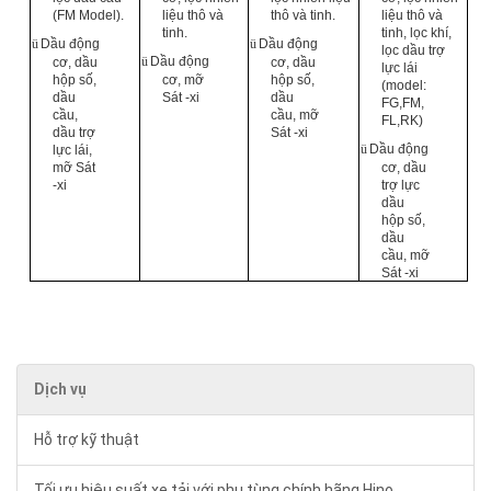
(FM Model).
liệu thô và
thô và tinh.
liệu thô và
tinh.
tinh, lọc khí,
ü
Dầu động
ü
Dầu động
lọc dầu trợ
ü
Dầu động
cơ, dầu
cơ, dầu
lực lái
hộp số,
cơ, mỡ
hộp số,
(model:
dầu
Sát -xi
dầu
FG,FM,
cầu,
cầu, mỡ
FL,RK)
dầu trợ
Sát -xi
ü
Dầu động
lực lái,
mỡ Sát
cơ, dầu
-xi
trợ lực
dầu
hộp số,
dầu
cầu, mỡ
Sát -xi
Dịch vụ
Hỗ trợ kỹ thuật
Tối ưu hiệu suất xe tải với phụ tùng chính hãng Hino