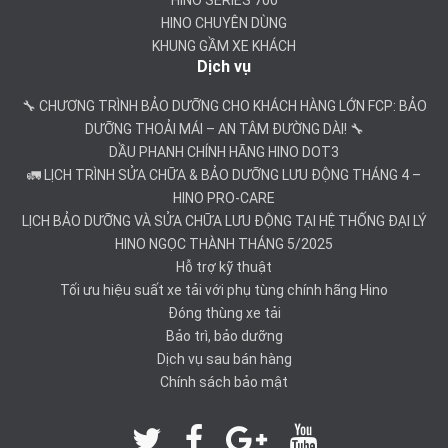
HINO SERIES 700
HINO CHUYÊN DÙNG
KHUNG GẦM XE KHÁCH
Dịch vụ
🔧 CHƯƠNG TRÌNH BẢO DƯỠNG CHO KHÁCH HÀNG LỚN FCP: BẢO
DƯỠNG THOẢI MÁI – AN TÂM ĐƯỜNG DÀI! 🔧
DẦU PHANH CHÍNH HÃNG HINO DOT3
🚛 LỊCH TRÌNH SỬA CHỮA & BẢO DƯỠNG LƯU ĐỘNG THÁNG 4 –
HINO PRO-CARE
LỊCH BẢO DƯỠNG VÀ SỬA CHỮA LƯU ĐỘNG TẠI HỆ THỐNG ĐẠI LÝ
HINO NGỌC THÀNH THÁNG 5/2025
Hỗ trợ kỹ thuật
Tối ưu hiệu suất xe tải với phụ tùng chính hãng Hino
Đóng thùng xe tải
Bảo trì, bảo dưỡng
Dịch vụ sau bán hàng
Chính sách bảo mật