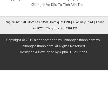
Kế Hoạch Và Đầu Tư Tỉnh Bến Tre.
520
1270
1294
8144
Đang online:
| Hôm nay:
| Hôm qua:
| Tuần này:
| Tháng
9701
5501226
này:
| Tổng truy cập:
Copyright © 2019
hinongocthanh.vn
-
hinongocthanh.com.vn
-
hinongocthanh.com
. All Rights Reserved.
Designed & Developed by
Alpha IT Solutions.