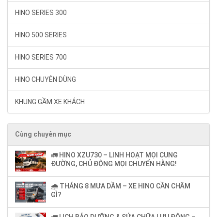
HINO SERIES 300
HINO 500 SERIES
HINO SERIES 700
HINO CHUYÊN DÙNG
KHUNG GẦM XE KHÁCH
Cùng chuyên mục
🚛 HINO XZU730 – LINH HOẠT MỌI CUNG
ĐƯỜNG, CHỦ ĐỘNG MỌI CHUYẾN HÀNG!
🌧️ THÁNG 8 MƯA DẦM – XE HINO CẦN CHĂM
GÌ?