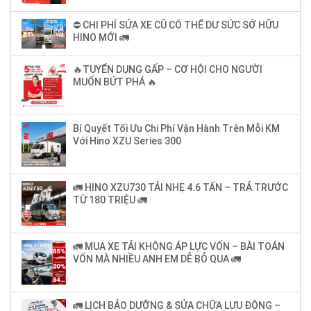
⛔ CHI PHÍ SỬA XE CŨ CÓ THỂ DƯ SỨC SỞ HỮU
HINO MỚI 🚛
🔥TUYỂN DỤNG GẤP – CƠ HỘI CHO NGƯỜI
MUỐN BỨT PHÁ 🔥
Bí Quyết Tối Ưu Chi Phí Vận Hành Trên Mỗi KM
Với Hino XZU Series 300
🚛 HINO XZU730 TẢI NHẸ 4.6 TẤN – TRẢ TRƯỚC
TỪ 180 TRIỆU 🚛
🚛 MUA XE TẢI KHÔNG ÁP LỰC VỐN – BÀI TOÁN
VỐN MÀ NHIỀU ANH EM DỄ BỎ QUA 🚛
🚛 LỊCH BẢO DƯỠNG & SỬA CHỮA LƯU ĐỘNG –