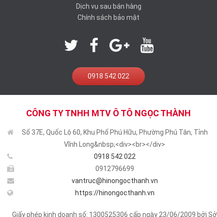
Dịch vụ sau bán hàng
Chính sách bảo mật
0918 542 022
CÔNG TY TNHH MTV Ô TÔ NGỌC THÀNH
Số 37E, Quốc Lộ 60, Khu Phố Phú Hữu, Phường Phú Tân, Tỉnh
Vĩnh Long&nbsp;<div><br></div>
0918 542 022
0912796699
vantruc@hinongocthanh.vn
https://hinongocthanh.vn
Giấy phép kinh doanh số: 1300525306 cấp ngày 23/06/2009 bởi Sở