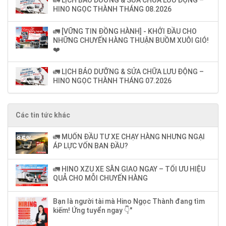
🚛 LỊCH BẢO DƯỠNG & SỬA CHỮA LƯU ĐỘNG –
HINO NGỌC THÀNH THÁNG 08.2026
🚛 [VỮNG TIN ĐỒNG HÀNH] - KHỞI ĐẦU CHO
NHỮNG CHUYẾN HÀNG THUẬN BUỒM XUÔI GIÓ!
❤️
🚛 LỊCH BẢO DƯỠNG & SỬA CHỮA LƯU ĐỘNG –
HINO NGỌC THÀNH THÁNG 07.2026
Các tin tức khác
🚛 MUỐN ĐẦU TƯ XE CHẠY HÀNG NHƯNG NGẠI
ÁP LỰC VỐN BAN ĐẦU?
🚛 HINO XZU XE SẴN GIAO NGAY – TỐI ƯU HIỆU
QUẢ CHO MỖI CHUYẾN HÀNG
Bạn là người tài mà Hino Ngọc Thành đang tìm
kiếm! Ứng tuyển ngay 👇"