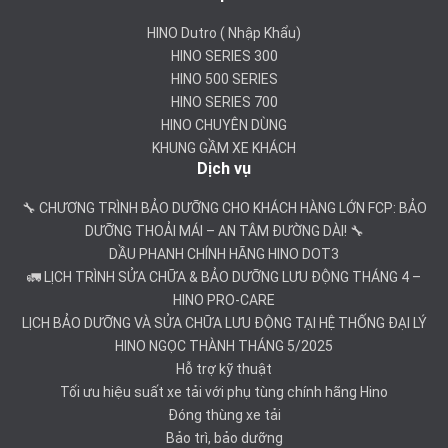
HINO Dutro ( Nhập Khẩu)
HINO SERIES 300
HINO 500 SERIES
HINO SERIES 700
HINO CHUYÊN DÙNG
KHUNG GẦM XE KHÁCH
Dịch vụ
🔧 CHƯƠNG TRÌNH BẢO DƯỠNG CHO KHÁCH HÀNG LỚN FCP: BẢO
DƯỠNG THOẢI MÁI – AN TÂM ĐƯỜNG DÀI! 🔧
DẦU PHANH CHÍNH HÃNG HINO DOT3
🚛 LỊCH TRÌNH SỬA CHỮA & BẢO DƯỠNG LƯU ĐỘNG THÁNG 4 –
HINO PRO-CARE
LỊCH BẢO DƯỠNG VÀ SỬA CHỮA LƯU ĐỘNG TẠI HỆ THỐNG ĐẠI LÝ
HINO NGỌC THÀNH THÁNG 5/2025
Hỗ trợ kỹ thuật
Tối ưu hiệu suất xe tải với phụ tùng chính hãng Hino
Đóng thùng xe tải
Bảo trì, bảo dưỡng