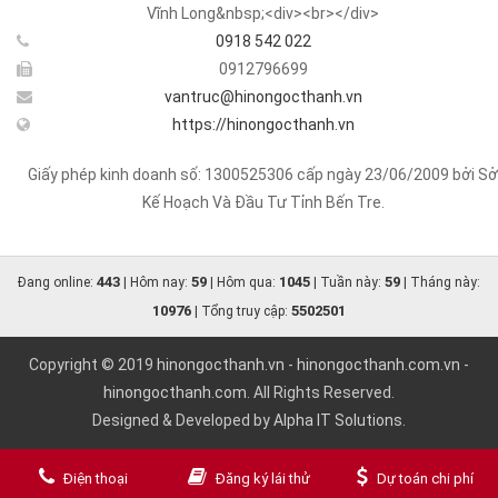
Vĩnh Long&nbsp;<div><br></div>
0918 542 022
0912796699
vantruc@hinongocthanh.vn
https://hinongocthanh.vn
Giấy phép kinh doanh số: 1300525306 cấp ngày 23/06/2009 bởi Sở
Kế Hoạch Và Đầu Tư Tỉnh Bến Tre.
443
59
1045
59
Đang online:
| Hôm nay:
| Hôm qua:
| Tuần này:
| Tháng này:
10976
5502501
| Tổng truy cập:
Copyright © 2019
hinongocthanh.vn
-
hinongocthanh.com.vn
-
hinongocthanh.com
. All Rights Reserved.
Designed & Developed by
Alpha IT Solutions.
Điện thoại
Đăng ký lái thử
Dự toán chi phí