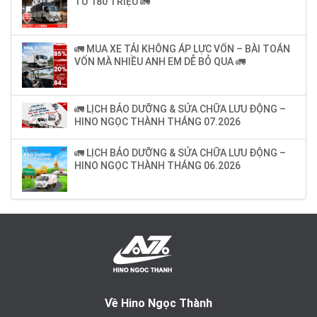
TỪ 180 TRIỆU 🚛
🚛 MUA XE TẢI KHÔNG ÁP LỰC VỐN – BÀI TOÁN
VỐN MÀ NHIỀU ANH EM DỄ BỎ QUA 🚛
🚛 LỊCH BẢO DƯỠNG & SỬA CHỮA LƯU ĐỘNG –
HINO NGỌC THÀNH THÁNG 07.2026
🚛 LỊCH BẢO DƯỠNG & SỬA CHỮA LƯU ĐỘNG –
HINO NGỌC THÀNH THÁNG 06.2026
Về Hino Ngọc Thành