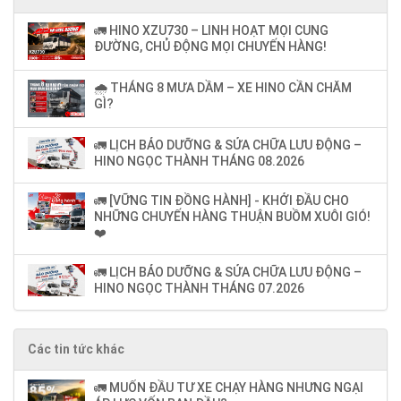
🚛 HINO XZU730 – LINH HOẠT MỌI CUNG
ĐƯỜNG, CHỦ ĐỘNG MỌI CHUYẾN HÀNG!
🌧️ THÁNG 8 MƯA DẦM – XE HINO CẦN CHĂM
GÌ?
🚛 LỊCH BẢO DƯỠNG & SỬA CHỮA LƯU ĐỘNG –
HINO NGỌC THÀNH THÁNG 08.2026
🚛 [VỮNG TIN ĐỒNG HÀNH] - KHỞI ĐẦU CHO
NHỮNG CHUYẾN HÀNG THUẬN BUỒM XUÔI GIÓ!
❤️
🚛 LỊCH BẢO DƯỠNG & SỬA CHỮA LƯU ĐỘNG –
HINO NGỌC THÀNH THÁNG 07.2026
Các tin tức khác
🚛 MUỐN ĐẦU TƯ XE CHẠY HÀNG NHƯNG NGẠI