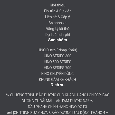
Giới thiệu
Tin tức & Sự kiện
Liên hệ & Góp ý
So sánh xe
Đăng ký lái thử
Dự toán chi phí
Sản phẩm
HINO Dutro ( Nhập Khẩu)
HINO SERIES 300
HINO 500 SERIES
HINO SERIES 700
HINO CHUYÊN DÙNG
KHUNG GẦM XE KHÁCH
Dịch vụ
🔧 CHƯƠNG TRÌNH BẢO DƯỠNG CHO KHÁCH HÀNG LỚN FCP: BẢO
DƯỠNG THOẢI MÁI – AN TÂM ĐƯỜNG DÀI! 🔧
DẦU PHANH CHÍNH HÃNG HINO DOT3
🚛 LỊCH TRÌNH SỬA CHỮA & BẢO DƯỠNG LƯU ĐỘNG THÁNG 4 –