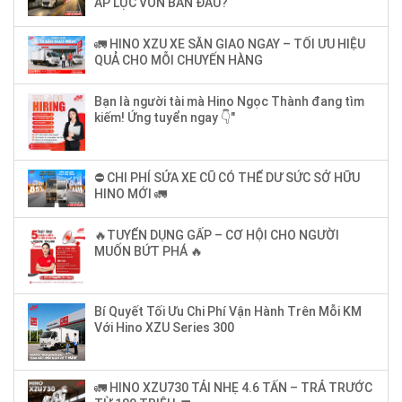
ÁP LỰC VỐN BAN ĐẦU?
🚛 HINO XZU XE SẴN GIAO NGAY – TỐI ƯU HIỆU
QUẢ CHO MỖI CHUYẾN HÀNG
Bạn là người tài mà Hino Ngọc Thành đang tìm
kiếm! Ứng tuyển ngay 👇"
⛔ CHI PHÍ SỬA XE CŨ CÓ THỂ DƯ SỨC SỞ HỮU
HINO MỚI 🚛
🔥TUYỂN DỤNG GẤP – CƠ HỘI CHO NGƯỜI
MUỐN BỨT PHÁ 🔥
Bí Quyết Tối Ưu Chi Phí Vận Hành Trên Mỗi KM
Với Hino XZU Series 300
🚛 HINO XZU730 TẢI NHẸ 4.6 TẤN – TRẢ TRƯỚC