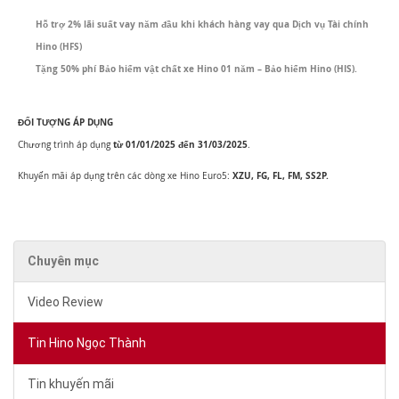
Hỗ trợ 2% lãi suất vay năm đầu khi khách hàng vay qua Dịch vụ
T
ài chính
Hino
(HFS)
Tặng 50% phí
B
ảo hiểm vật chất xe Hino
01 năm – Bảo hiểm Hino (HIS).
ĐỐI TƯỢNG ÁP DỤNG
từ
01/01/2025 đến 31/03/2025
Chương trình áp dụng
.
XZU, FG, FL, FM, SS2P.
Khuyến mãi áp dụng trên các dòng xe Hino Euro5:
Chuyên mục
Video Review
Tin Hino Ngọc Thành
Tin khuyến mãi