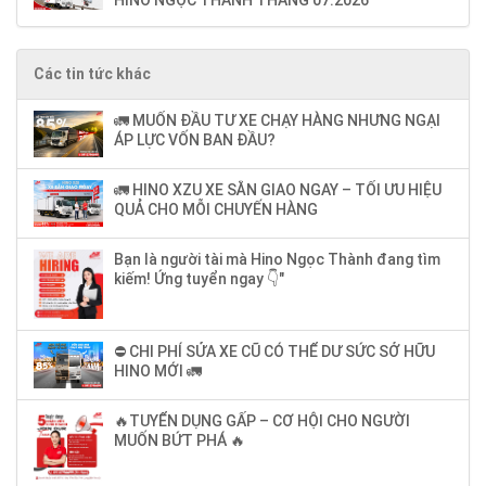
HINO NGỌC THÀNH THÁNG 07.2026
Các tin tức khác
🚛 MUỐN ĐẦU TƯ XE CHẠY HÀNG NHƯNG NGẠI
ÁP LỰC VỐN BAN ĐẦU?
🚛 HINO XZU XE SẴN GIAO NGAY – TỐI ƯU HIỆU
QUẢ CHO MỖI CHUYẾN HÀNG
Bạn là người tài mà Hino Ngọc Thành đang tìm
kiếm! Ứng tuyển ngay 👇"
⛔ CHI PHÍ SỬA XE CŨ CÓ THỂ DƯ SỨC SỞ HỮU
HINO MỚI 🚛
🔥TUYỂN DỤNG GẤP – CƠ HỘI CHO NGƯỜI
MUỐN BỨT PHÁ 🔥