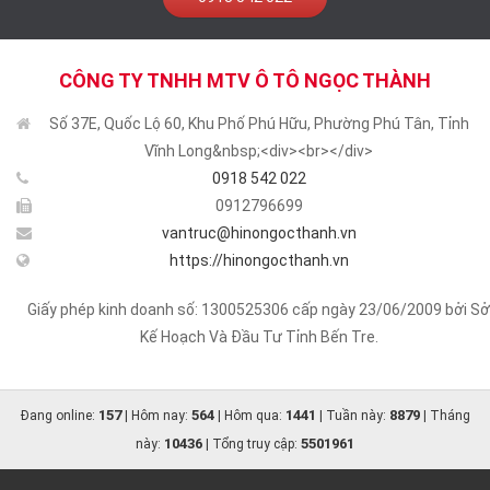
CÔNG TY TNHH MTV Ô TÔ NGỌC THÀNH
Số 37E, Quốc Lộ 60, Khu Phố Phú Hữu, Phường Phú Tân, Tỉnh
Vĩnh Long&nbsp;<div><br></div>
0918 542 022
0912796699
vantruc@hinongocthanh.vn
https://hinongocthanh.vn
Giấy phép kinh doanh số: 1300525306 cấp ngày 23/06/2009 bởi Sở
Kế Hoạch Và Đầu Tư Tỉnh Bến Tre.
157
564
1441
8879
Đang online:
| Hôm nay:
| Hôm qua:
| Tuần này:
| Tháng
10436
5501961
này:
| Tổng truy cập: