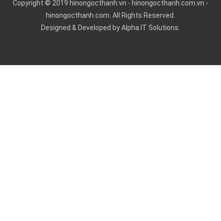
Copyright © 2019
hinongocthanh.vn
-
hinongocthanh.com.vn
-
hinongocthanh.com
. All Rights Reserved.
Designed & Developed by
Alpha IT Solutions.