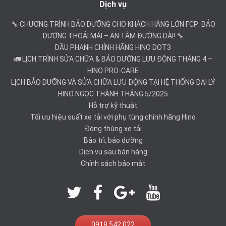
Dịch vụ
🔧 CHƯƠNG TRÌNH BẢO DƯỠNG CHO KHÁCH HÀNG LỚN FCP: BẢO
DƯỠNG THOẢI MÁI – AN TÂM ĐƯỜNG DÀI! 🔧
DẦU PHANH CHÍNH HÃNG HINO DOT3
🚛 LỊCH TRÌNH SỬA CHỮA & BẢO DƯỠNG LƯU ĐỘNG THÁNG 4 –
HINO PRO-CARE
LỊCH BẢO DƯỠNG VÀ SỬA CHỮA LƯU ĐỘNG TẠI HỆ THỐNG ĐẠI LÝ
HINO NGỌC THÀNH THÁNG 5/2025
Hỗ trợ kỹ thuật
Tối ưu hiệu suất xe tải với phụ tùng chính hãng Hino
Đóng thùng xe tải
Bảo trì, bảo dưỡng
Dịch vụ sau bán hàng
Chính sách bảo mật
0918 542 022