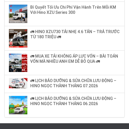
Bí Quyết Tối Ưu Chi Phí Vận Hành Trên Mỗi KM
Với Hino XZU Series 300
🚛 HINO XZU730 TẢI NHẸ 4.6 TẤN – TRẢ TRƯỚC
TỪ 180 TRIỆU 🚛
🚛 MUA XE TẢI KHÔNG ÁP LỰC VỐN – BÀI TOÁN
VỐN MÀ NHIỀU ANH EM DỄ BỎ QUA 🚛
🚛 LỊCH BẢO DƯỠNG & SỬA CHỮA LƯU ĐỘNG –
HINO NGỌC THÀNH THÁNG 07.2026
🚛 LỊCH BẢO DƯỠNG & SỬA CHỮA LƯU ĐỘNG –
HINO NGỌC THÀNH THÁNG 06.2026