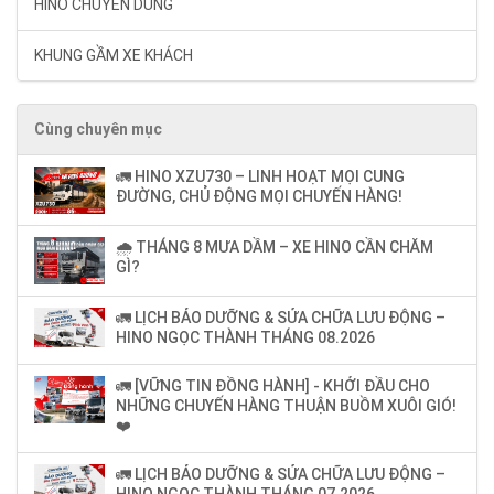
HINO CHUYÊN DÙNG
KHUNG GẦM XE KHÁCH
Cùng chuyên mục
🚛 HINO XZU730 – LINH HOẠT MỌI CUNG
ĐƯỜNG, CHỦ ĐỘNG MỌI CHUYẾN HÀNG!
🌧️ THÁNG 8 MƯA DẦM – XE HINO CẦN CHĂM
GÌ?
🚛 LỊCH BẢO DƯỠNG & SỬA CHỮA LƯU ĐỘNG –
HINO NGỌC THÀNH THÁNG 08.2026
🚛 [VỮNG TIN ĐỒNG HÀNH] - KHỞI ĐẦU CHO
NHỮNG CHUYẾN HÀNG THUẬN BUỒM XUÔI GIÓ!
❤️
🚛 LỊCH BẢO DƯỠNG & SỬA CHỮA LƯU ĐỘNG –