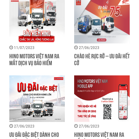
11/07/2023
27/06/2023
HINO MOTORS VIỆT NAM RA
CHÀO HÈ RỰC RỠ – ƯU ĐÃI HẾT
MẮT DỊCH VỤ BẢO HIỂM
CỠ
27/06/2023
27/06/2023
ƯU ĐÃI ĐẶC BIỆT DÀNH CHO
HINO MOTORS VIỆT NAM RA