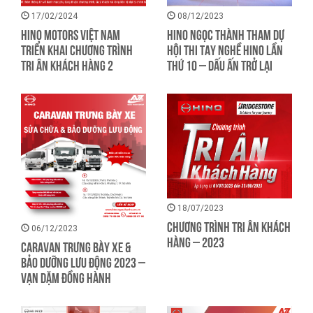
17/02/2024
08/12/2023
HINO MOTORS VIỆT NAM
HINO NGỌC THÀNH THAM DỰ
TRIỂN KHAI CHƯƠNG TRÌNH
HỘI THI TAY NGHỀ HINO LẦN
TRI ÂN KHÁCH HÀNG 2
THỨ 10 – DẤU ẤN TRỞ LẠI
18/07/2023
CHƯƠNG TRÌNH TRI ÂN KHÁCH
06/12/2023
HÀNG – 2023
CARAVAN TRƯNG BÀY XE &
BẢO DƯỠNG LƯU ĐỘNG 2023 –
VẠN DẶM ĐỒNG HÀNH