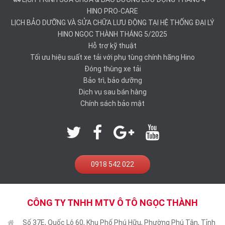
HINO PRO-CARE
LỊCH BẢO DƯỠNG VÀ SỬA CHỮA LƯU ĐỘNG TẠI HỆ THỐNG ĐẠI LÝ
HINO NGỌC THÀNH THÁNG 5/2025
Hỗ trợ kỹ thuật
Tối ưu hiệu suất xe tải với phụ tùng chính hãng Hino
Đóng thùng xe tải
Bảo trì, bảo dưỡng
Dịch vụ sau bán hàng
Chính sách bảo mật
0918 542 022
CÔNG TY TNHH MTV Ô TÔ NGỌC THÀNH
Số 37E, Quốc Lộ 60, Khu Phố Phú Hữu, Phường Phú Tân, Tỉnh