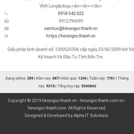
Vĩnh Long&nbsp;<div><br></div>
0918 542 022
0912796699
vantruc@hinongocthanh.vn
https://hinongocthanh.vn
Giấy phép kinh doanh số: 1300525306 cấp ngày 23/06/2009 bởi Sở
Kế Hoạch Và Đầu Tư Tỉnh Bến Tre.
289
887
1294
7761
Đang online:
| Hôm nay:
| Hôm qua:
| Tuần này:
| Tháng
9318
5500843
này:
| Tổng truy cập:
Copyright © 2019
hinongocthanh.vn
-
hinongocthanh.com.vn
-
hinongocthanh.com
. All Rights Reserved.
Designed & Developed by
Alpha IT Solutions.