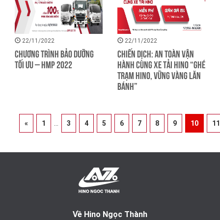
22/11/2022
22/11/2022
CHƯƠNG TRÌNH BẢO DƯỠNG
CHIẾN DỊCH: AN TOÀN VẬN
TỐI ƯU – HMP 2022
HÀNH CÙNG XE TẢI HINO “Ghé
trạm Hino, vững vàng lăn
bánh”
«
1
...
3
4
5
6
7
8
9
10
11
Về Hino Ngọc Thành