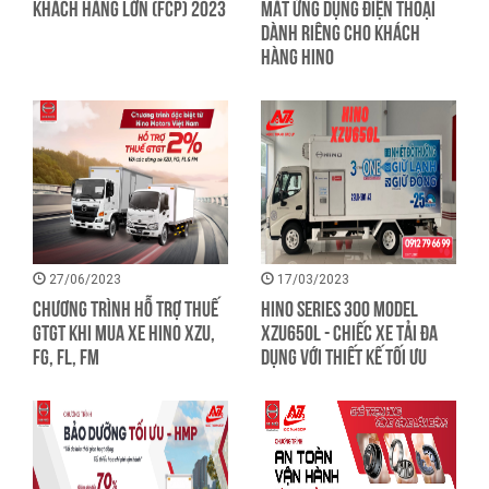
KHÁCH HÀNG LỚN (FCP) 2023
MẮT ỨNG DỤNG ĐIỆN THOẠI
DÀNH RIÊNG CHO KHÁCH
HÀNG HINO
27/06/2023
17/03/2023
CHƯƠNG TRÌNH HỖ TRỢ THUẾ
Hino Series 300 model
GTGT KHI MUA XE HINO XZU,
XZU650L - Chiếc xe tải đa
FG, FL, FM
dụng với thiết kế tối ưu