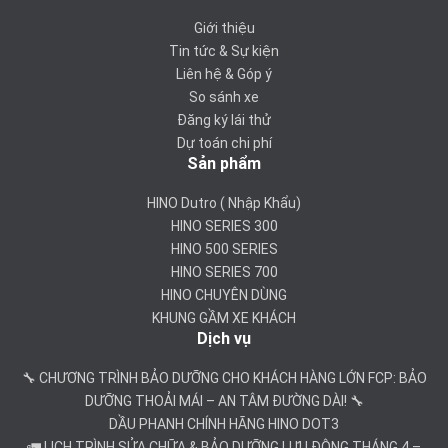
Giới thiệu
Tin tức & Sự kiện
Liên hệ & Góp ý
So sánh xe
Đăng ký lái thử
Dự toán chi phí
Sản phẩm
HINO Dutro ( Nhập Khẩu)
HINO SERIES 300
HINO 500 SERIES
HINO SERIES 700
HINO CHUYÊN DÙNG
KHUNG GẦM XE KHÁCH
Dịch vụ
🔧 CHƯƠNG TRÌNH BẢO DƯỠNG CHO KHÁCH HÀNG LỚN FCP: BẢO
DƯỠNG THOẢI MÁI – AN TÂM ĐƯỜNG DÀI! 🔧
DẦU PHANH CHÍNH HÃNG HINO DOT3
🚛 LỊCH TRÌNH SỬA CHỮA & BẢO DƯỠNG LƯU ĐỘNG THÁNG 4 –