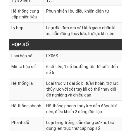
Tỷ số nén
17:1
Hệ thống cung
Phun nhiên liệu điều khiển điện tử
cấp nhiên liệu
Ly hợp
Loại đĩa đơn ma sát khô giảm chấn lò
xo, dẫn động thủy lực, trợ lực khí nén
HỘP SỐ
Loại hộp số
LX06S
Mô tả hộp số
6 số tiến, 1 số lùi; đồng tốc từ số 2 đến
số 6
Hệ thống lái
Loại trục vít đai ốc bi tuần hoàn, trợ lực
thủy lực với cột tay lái có thể thay đổi
độ nghiêng và chiều cao
Hệ thống phanh
Hệ thống phanh thủy lực dẫn động khí
nén, điều khiển 2 dòng độc lập
Phanh đỗ
Loại tang trống, dẫn động cơ khí, tác
động lên trục thứ cấp hộp số