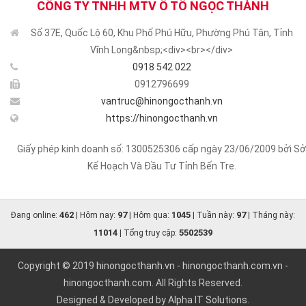
CÔNG TY TNHH MTV Ô TÔ NGỌC THÀNH
Số 37E, Quốc Lộ 60, Khu Phố Phú Hữu, Phường Phú Tân, Tỉnh
Vĩnh Long&nbsp;<div><br></div>
0918 542 022
0912796699
vantruc@hinongocthanh.vn
https://hinongocthanh.vn
Giấy phép kinh doanh số: 1300525306 cấp ngày 23/06/2009 bởi Sở
Kế Hoạch Và Đầu Tư Tỉnh Bến Tre.
462
97
1045
97
Đang online:
| Hôm nay:
| Hôm qua:
| Tuần này:
| Tháng này:
11014
5502539
| Tổng truy cập:
Copyright © 2019
hinongocthanh.vn
-
hinongocthanh.com.vn
-
hinongocthanh.com
. All Rights Reserved.
Designed & Developed by
Alpha IT Solutions.