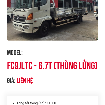
Model:
FC9JLTC - 6.7T (Thùng lửng)
Giá:
Liên hệ
Tổng tải trọng (Kg) :
11000