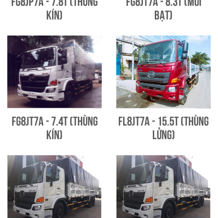
FG8JP7A - 7.8T (Thùng
FG8JT7A - 8.3T (Mui
kín)
bạt)
FG8JT7A - 7.4T (Thùng
FL8JT7A - 15.5T (Thùng
kín)
lửng)