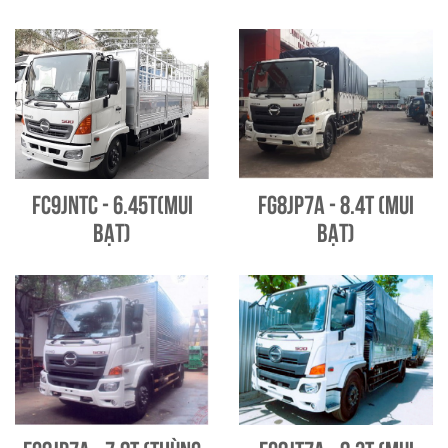
FC9JNTC - 6.45T(Mui
FG8JP7A - 8.4T (Mui
bạt)
bạt)