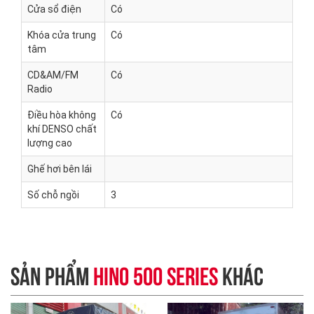
Cửa sổ điện
Có
Khóa cửa trung
Có
tâm
CD&AM/FM
Có
Radio
Điều hòa không
Có
khí DENSO chất
lượng cao
Ghế hơi bên lái
Số chỗ ngồi
3
SẢN PHẨM
HINO 500 SERIES
KHÁC