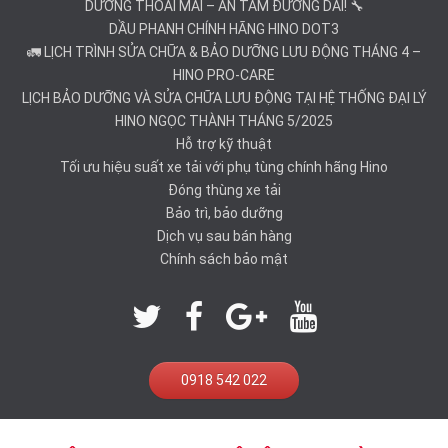
DƯỠNG THOẢI MÁI – AN TÂM ĐƯỜNG DÀI! 🔧
DẦU PHANH CHÍNH HÃNG HINO DOT3
🚛 LỊCH TRÌNH SỬA CHỮA & BẢO DƯỠNG LƯU ĐỘNG THÁNG 4 –
HINO PRO-CARE
LỊCH BẢO DƯỠNG VÀ SỬA CHỮA LƯU ĐỘNG TẠI HỆ THỐNG ĐẠI LÝ
HINO NGỌC THÀNH THÁNG 5/2025
Hỗ trợ kỹ thuật
Tối ưu hiệu suất xe tải với phụ tùng chính hãng Hino
Đóng thùng xe tải
Bảo trì, bảo dưỡng
Dịch vụ sau bán hàng
Chính sách bảo mật
0918 542 022