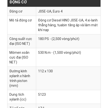
ĐỘNG CƠ
Động cơ
J05E-UA, Euro 4
Mô tả động cơ
Động cơ Diesel HINO J05E-UA, 4 xi-lanh
thẳng hàng, tuabin tăng áp và làm mát
khí nạp
Công suất cực
180 PS - (2,500 vòng/phút)
đại (ISO NET)
Mômen xoắn
530 N.m - (1,500 vòng/phút)
cực đại (ISO
NET)
Đường kính
112 x 130
xylanh x hành
trình piston
(mm)
Dung tích
5123
xylanh (cc)